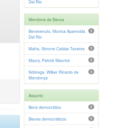
Del Rio
Membros da Banca
Benevenuto, Monica Aparecida
1
Del Rio
Mafra, Simone Caldas Tavares
1
Maury, Patrick Maurice
1
Nóbrega, Wilker Ricardo de
1
Mendonça
Assunto
Bens democrático
1
Bienes democráticos
1