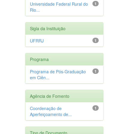
Universidade Federal Rural do
1
Rio...
Sigla da Instituição
UFRRJ
1
Programa
Programa de Pós-Graduação
1
em Ciên...
Agência de Fomento
Coordenação de
1
Aperfeiçoamento de...
Tipo de Documento