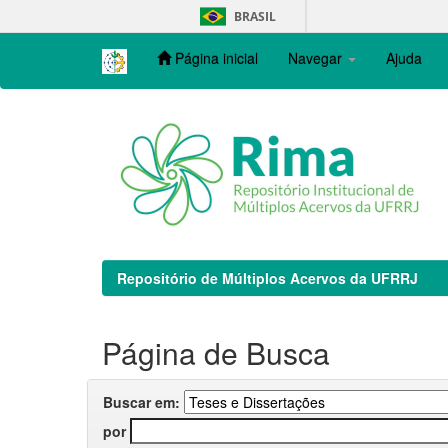
Skip
BRASIL
navigation
Página inicial
Navegar
Ajuda
Repositório de Múltiplos Acervos da UFRRJ
Página de Busca
Buscar em:
por