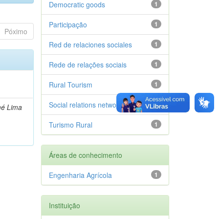
Democratic goods
1
Participação
1
Póximo
Red de relaciones sociales
1
Rede de relações sociais
1
Rural Tourism
1
Social relations network
1
mé Lima
Turismo Rural
1
Áreas de conhecimento
Engenharia Agrícola
1
Instituição