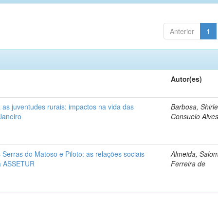
Anterior
1
Autor(es)
a as juventudes rurais: impactos na vida das
Barbosa, Shirl
Janeiro
Consuelo Alve
s Serras do Matoso e Piloto: as relações sociais
Almeida, Salo
 da ASSETUR
Ferreira de