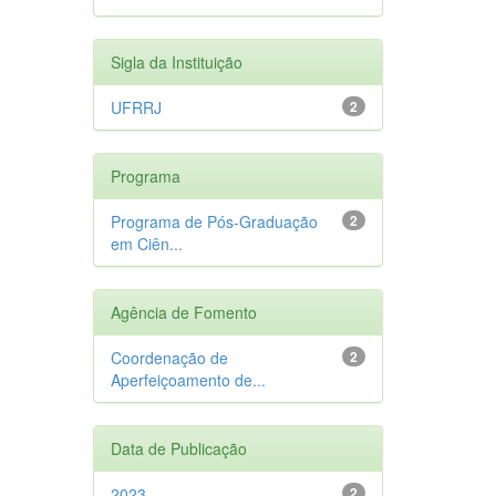
Sigla da Instituição
UFRRJ
2
Programa
Programa de Pós-Graduação
2
em Ciên...
Agência de Fomento
Coordenação de
2
Aperfeiçoamento de...
Data de Publicação
2023
2