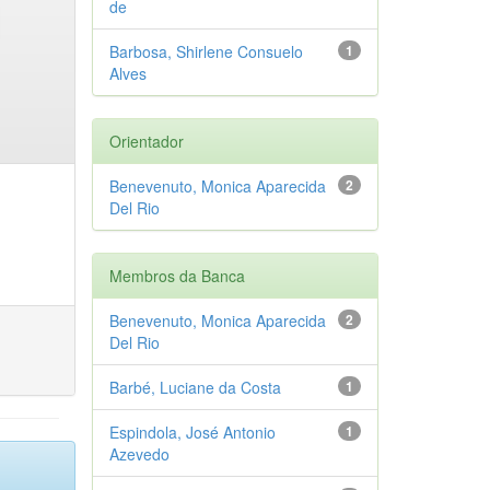
de
Barbosa, Shirlene Consuelo
1
Alves
Orientador
Benevenuto, Monica Aparecida
2
Del Rio
Membros da Banca
Benevenuto, Monica Aparecida
2
Del Rio
Barbé, Luciane da Costa
1
Espindola, José Antonio
1
Azevedo