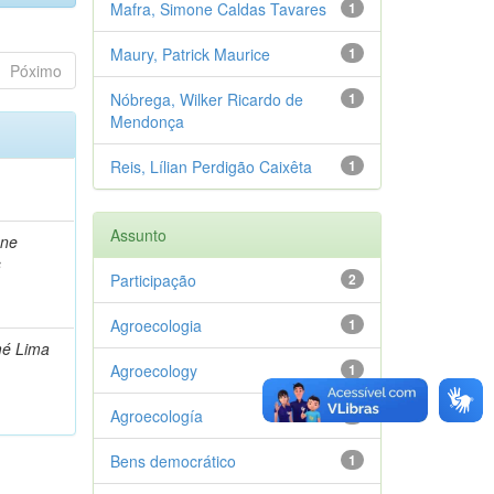
Mafra, Simone Caldas Tavares
1
Maury, Patrick Maurice
1
Póximo
Nóbrega, Wilker Ricardo de
1
Mendonça
Reis, Lílian Perdigão Caixêta
1
Assunto
ene
s
Participação
2
Agroecologia
1
mé Lima
Agroecology
1
Agroecología
1
Bens democrático
1