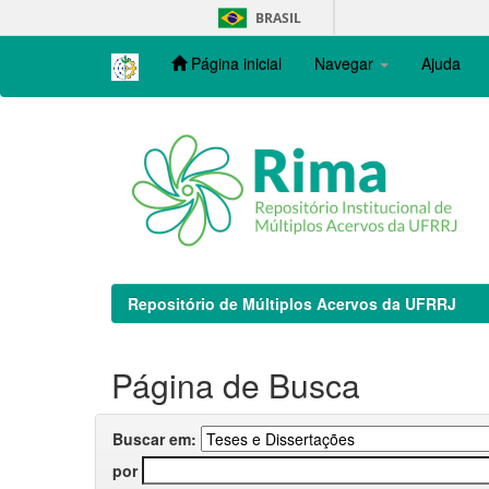
Skip
BRASIL
navigation
Página inicial
Navegar
Ajuda
Repositório de Múltiplos Acervos da UFRRJ
Página de Busca
Buscar em:
por