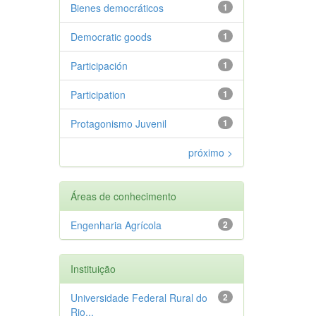
Bienes democráticos
1
Democratic goods
1
Participación
1
Participation
1
Protagonismo Juvenil
1
próximo >
Áreas de conhecimento
Engenharia Agrícola
2
Instituição
Universidade Federal Rural do
2
Rio...