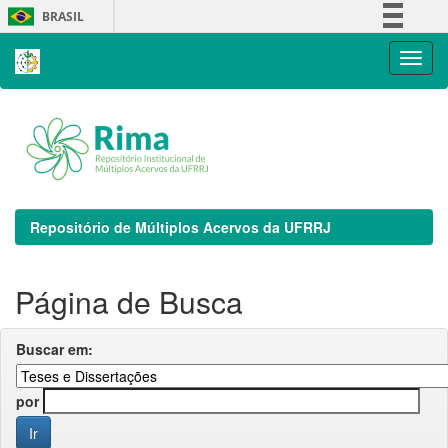
Skip
BRASIL
navigation
Simplifique!
Comunica BR
Participe
Acesso à informação
Legislação
Canais
Repositório de Múltiplos Acervos da UFRRJ
Página de Busca
Buscar em:
por