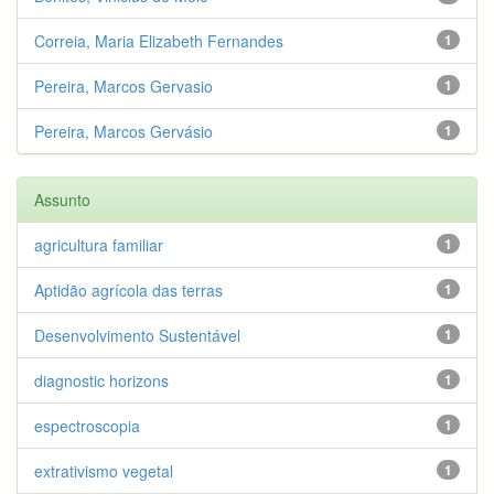
Correia, Maria Elizabeth Fernandes
1
Pereira, Marcos Gervasio
1
Pereira, Marcos Gervásio
1
Assunto
agricultura familiar
1
Aptidão agrícola das terras
1
Desenvolvimento Sustentável
1
diagnostic horizons
1
espectroscopia
1
extrativismo vegetal
1