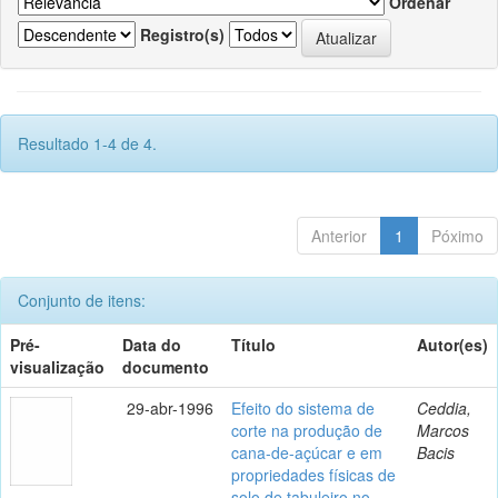
Ordenar
Registro(s)
Resultado 1-4 de 4.
Anterior
1
Póximo
Conjunto de itens:
Pré-
Data do
Título
Autor(es)
visualização
documento
29-abr-1996
Efeito do sistema de
Ceddia,
corte na produção de
Marcos
cana-de-açúcar e em
Bacis
propriedades físicas de
solo de tabuleiro no