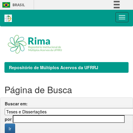
Skip
BRASIL
navigation
Simplifique!
Comunica BR
Participe
Acesso à informação
Legislação
Canais
Repositório de Múltiplos Acervos da UFRRJ
Página de Busca
Buscar em:
por