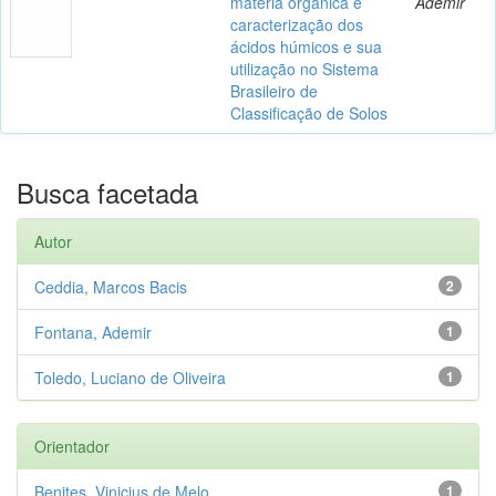
matéria orgânica e
Ademir
caracterização dos
ácidos húmicos e sua
utilização no Sistema
Brasileiro de
Classificação de Solos
Busca facetada
Autor
Ceddia, Marcos Bacis
2
Fontana, Ademir
1
Toledo, Luciano de Oliveira
1
Orientador
Benites, Vinicius de Melo
1