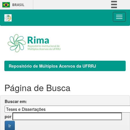
Skip
BRASIL
navigation
Simplifique!
Comunica BR
Participe
Acesso à informação
Legislação
Canais
Repositório de Múltiplos Acervos da UFRRJ
Página de Busca
Buscar em:
por