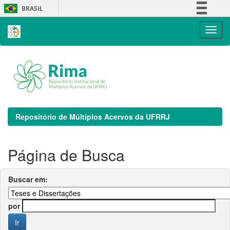
Skip
BRASIL
navigation
Simplifique!
Comunica BR
Participe
Acesso à informação
Legislação
Canais
Repositório de Múltiplos Acervos da UFRRJ
Página de Busca
Buscar em:
por