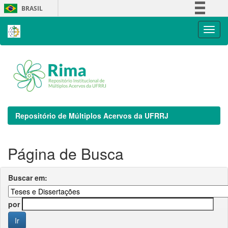
Skip
BRASIL
navigation
Simplifique!
Comunica BR
Participe
Acesso à informação
Legislação
Canais
Repositório de Múltiplos Acervos da UFRRJ
Página de Busca
Buscar em:
por