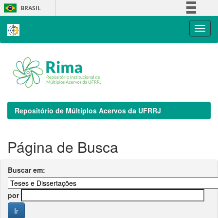
Skip
BRASIL
navigation
Simplifique!
Comunica BR
Participe
Acesso à informação
Legislação
Canais
Repositório de Múltiplos Acervos da UFRRJ
Página de Busca
Buscar em:
por