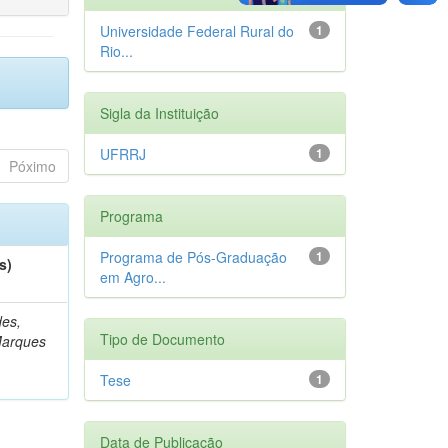
Universidade Federal Rural do
1
Rio...
Sigla da Instituição
UFRRJ
1
Póximo
Programa
Programa de Pós-Graduação
1
s)
em Agro...
es,
Tipo de Documento
Marques
Tese
1
Data de Publicação