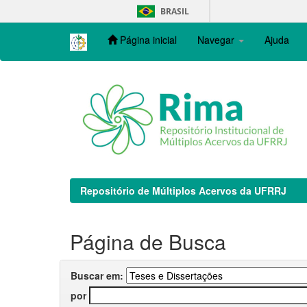
Skip
BRASIL
navigation
Página inicial
Navegar
Ajuda
Repositório de Múltiplos Acervos da UFRRJ
Página de Busca
Buscar em:
por