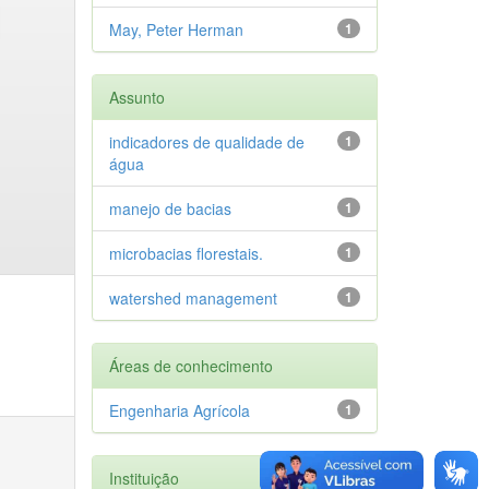
May, Peter Herman
1
Assunto
indicadores de qualidade de
1
água
manejo de bacias
1
microbacias florestais.
1
watershed management
1
Áreas de conhecimento
Engenharia Agrícola
1
Instituição