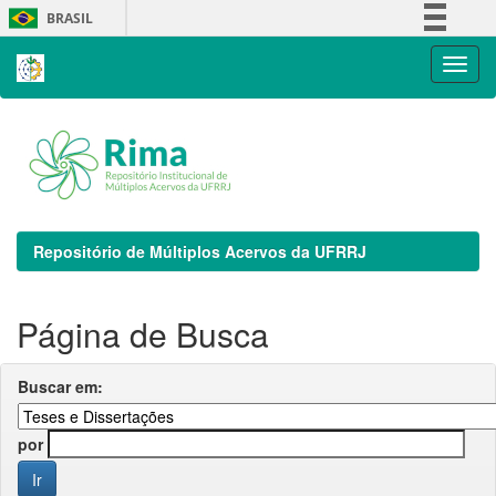
Skip
BRASIL
navigation
Simplifique!
Comunica BR
Participe
Acesso à informação
Legislação
Canais
Repositório de Múltiplos Acervos da UFRRJ
Página de Busca
Buscar em:
por