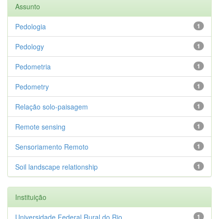
Assunto
Pedologia
1
Pedology
1
Pedometria
1
Pedometry
1
Relação solo-paisagem
1
Remote sensing
1
Sensoriamento Remoto
1
Soil landscape relationship
1
Instituição
Universidade Federal Rural do Rio...
1