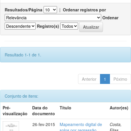
Resultados/Página
|
Ordenar registros por
Ordenar
Registro(s)
Resultado 1-1 de 1.
Anterior
1
Póximo
Conjunto de itens:
Pré-
Data do
Título
Autor(es)
visualização
documento
26-fev-2015
Mapeamento digital de
Costa,
solos por regressão
Elias