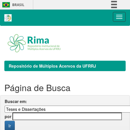
Skip
BRASIL
navigation
Simplifique!
Comunica BR
Participe
Acesso à informação
Legislação
Canais
Repositório de Múltiplos Acervos da UFRRJ
Página de Busca
Buscar em:
por