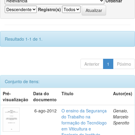
Ordenar
Registro(s)
Resultado 1-1 de 1.
Anterior
1
Póximo
Conjunto de itens:
Pré-
Data do
Título
Autor(es)
visualização
documento
6-ago-2012
O ensino da Segurança
Genaio,
do Trabalho na
Marcelo
formação do Tecnólogo
Sperotto
em Viticultura e
Enologia do Instituto