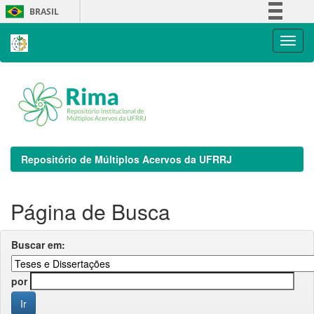
Skip
BRASIL
navigation
Simplifique!
Comunica BR
Participe
Acesso à informação
Legislação
Canais
Repositório de Múltiplos Acervos da UFRRJ
Página de Busca
Buscar em:
por