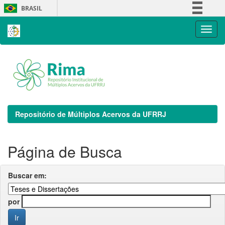
Skip
BRASIL
navigation
Simplifique!
Comunica BR
Participe
Acesso à informação
Legislação
Canais
Repositório de Múltiplos Acervos da UFRRJ
Página de Busca
Buscar em:
por