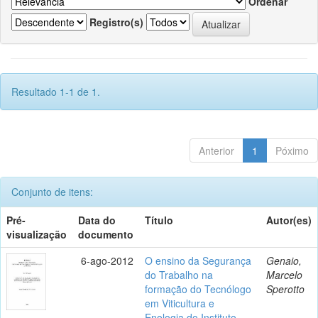
Ordenar
Registro(s)
Resultado 1-1 de 1.
Anterior
1
Póximo
Conjunto de itens:
Pré-
Data do
Título
Autor(es)
visualização
documento
6-ago-2012
O ensino da Segurança
Genaio,
do Trabalho na
Marcelo
formação do Tecnólogo
Sperotto
em Viticultura e
Enologia do Instituto