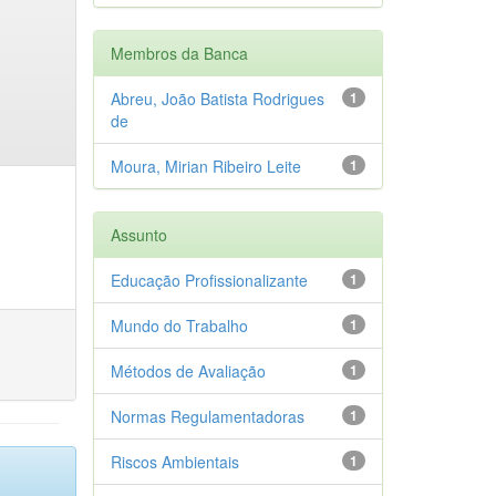
Membros da Banca
Abreu, João Batista Rodrigues
1
de
Moura, Mirian Ribeiro Leite
1
Assunto
Educação Profissionalizante
1
Mundo do Trabalho
1
Métodos de Avaliação
1
Normas Regulamentadoras
1
Riscos Ambientais
1