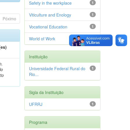
Safety in the workplace
1
Viticulture and Enology
1
Póximo
Vocational Education
1
World of Work
1
(es)
Instituição
o,
Universidade Federal Rural do
1
lo
Rio...
to
Sigla da Instituição
UFRRJ
1
Programa