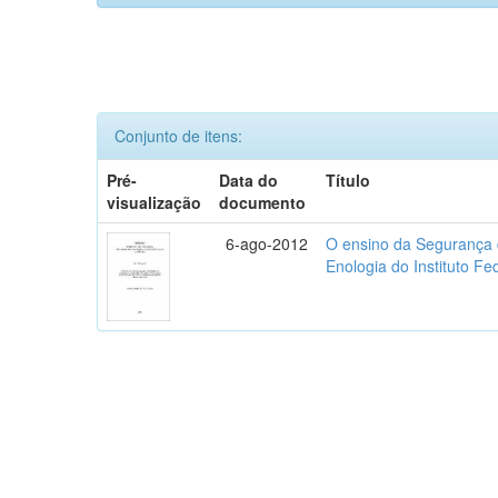
Conjunto de itens:
Pré-
Data do
Título
visualização
documento
6-ago-2012
O ensino da Segurança 
Enologia do Instituto F