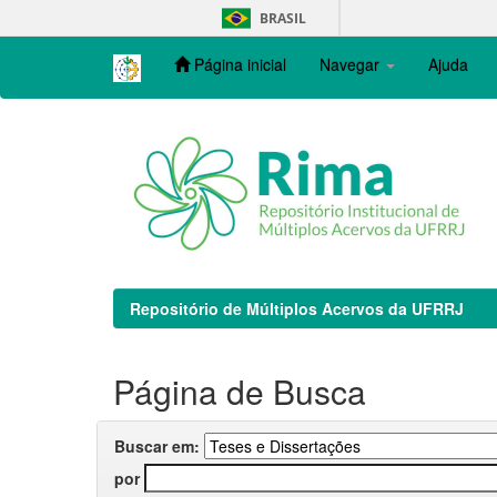
Skip
BRASIL
navigation
Página inicial
Navegar
Ajuda
Repositório de Múltiplos Acervos da UFRRJ
Página de Busca
Buscar em:
por