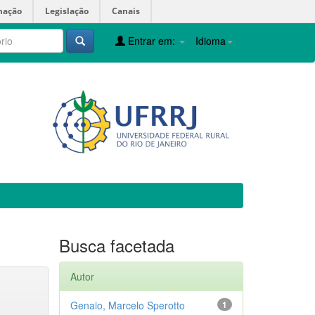
mação
Legislação
Canais
Entrar em:
Idioma
Busca facetada
Autor
Genaio, Marcelo Sperotto
1