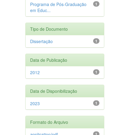
Programa de Pós-Graduação
1
em Educ...
Tipo de Documento
Dissertação
1
Data de Publicação
2012
1
Data de Disponibilização
2023
1
Formato do Arquivo
application/pdf
1