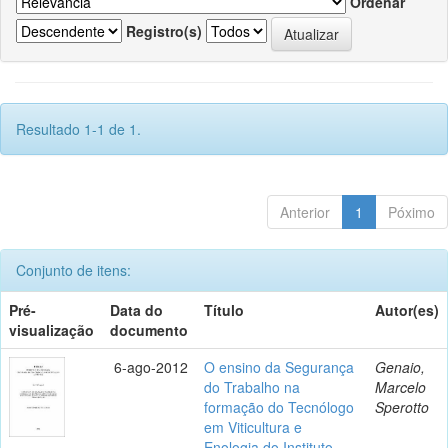
Ordenar
Registro(s)
Resultado 1-1 de 1.
Anterior
1
Póximo
Conjunto de itens:
Pré-
Data do
Título
Autor(es)
visualização
documento
6-ago-2012
O ensino da Segurança
Genaio,
do Trabalho na
Marcelo
formação do Tecnólogo
Sperotto
em Viticultura e
Enologia do Instituto