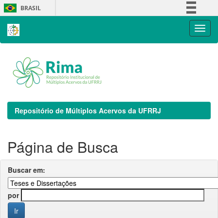
Skip
BRASIL
navigation
Simplifique!
Comunica BR
Participe
Acesso à informação
Legislação
Canais
Repositório de Múltiplos Acervos da UFRRJ
Página de Busca
Buscar em:
por