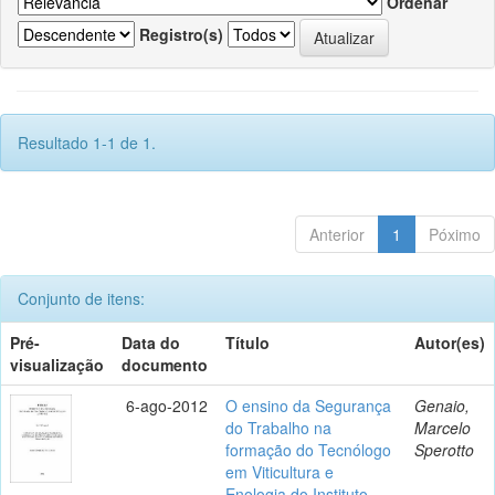
Ordenar
Registro(s)
Resultado 1-1 de 1.
Anterior
1
Póximo
Conjunto de itens:
Pré-
Data do
Título
Autor(es)
visualização
documento
6-ago-2012
O ensino da Segurança
Genaio,
do Trabalho na
Marcelo
formação do Tecnólogo
Sperotto
em Viticultura e
Enologia do Instituto