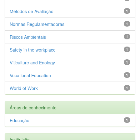
Métodos de Avaliação
1
Normas Regulamentadoras
1
Riscos Ambientais
1
Safety in the workplace
1
Viticulture and Enology
1
Vocational Education
1
World of Work
1
Áreas de conhecimento
Educação
1
Instituição