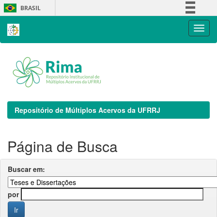
Skip
BRASIL
navigation
Simplifique!
Comunica BR
Participe
Acesso à informação
Legislação
Canais
Repositório de Múltiplos Acervos da UFRRJ
Página de Busca
Buscar em:
por