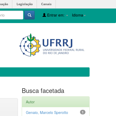
mação
Legislação
Canais
Entrar em:
Idioma
Busca facetada
Autor
Genaio, Marcelo Sperotto
1