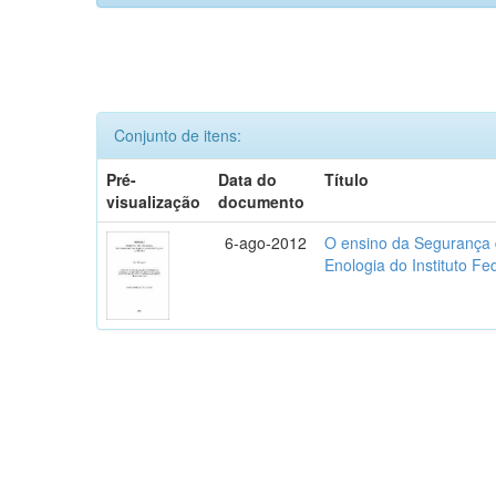
Conjunto de itens:
Pré-
Data do
Título
visualização
documento
6-ago-2012
O ensino da Segurança 
Enologia do Instituto F