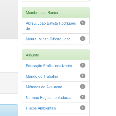
Membros da Banca
Abreu, João Batista Rodrigues
1
de
Moura, Mirian Ribeiro Leite
1
Assunto
Educação Profissionalizante
1
Mundo do Trabalho
1
Métodos de Avaliação
1
Normas Regulamentadoras
1
Riscos Ambientais
1