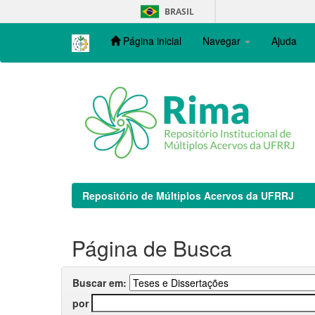
Skip
BRASIL
navigation
Página inicial
Navegar
Ajuda
Repositório de Múltiplos Acervos da UFRRJ
Página de Busca
Buscar em:
por