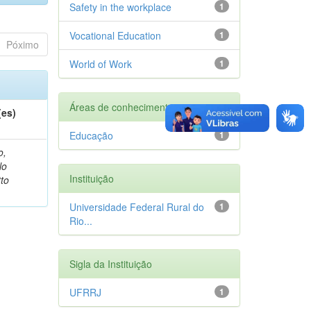
Safety in the workplace
1
Vocational Education
1
Póximo
World of Work
1
Áreas de conhecimento
(es)
Educação
1
o,
lo
Instituição
to
Universidade Federal Rural do
1
Rio...
Sigla da Instituição
UFRRJ
1