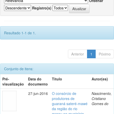
Ordenar
Registro(s)
Resultado 1-1 de 1.
Anterior
1
Póximo
Conjunto de itens:
Pré-
Data do
Título
Autor(es)
visualização
documento
27-jun-2016
O consórcio de
Nascimento,
produtores de
Cristiano
guaraná sateré-mawé
Gomes do
da região do rio
marau no município