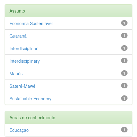
Assunto
Economia Sustentável
1
Guaraná
1
Interdisciplinar
1
Interdisciplinary
1
Maués
1
Sateré-Mawé
1
Sustainable Economy
1
Áreas de conhecimento
Educação
1