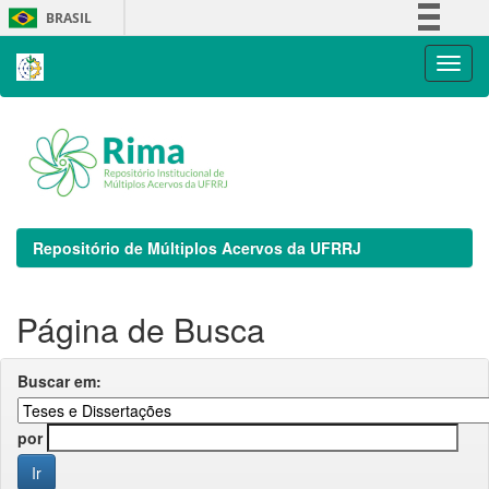
Skip
BRASIL
navigation
Simplifique!
Comunica BR
Participe
Acesso à informação
Legislação
Canais
Repositório de Múltiplos Acervos da UFRRJ
Página de Busca
Buscar em:
por