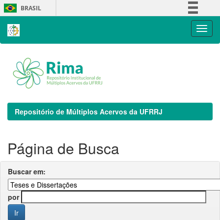
Skip
BRASIL
navigation
Simplifique!
Comunica BR
Participe
Acesso à informação
Legislação
Canais
Repositório de Múltiplos Acervos da UFRRJ
Página de Busca
Buscar em:
por