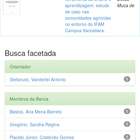
aprendizagem: estudo
Muca de
de caso nas
comunidades agrícolas
no entorno do IFAM
Campus Itacoatiara.
Busca facetada
Orientador
Stefanuto, Vanderlei Antonio
1
Membros da Banca
Bastos, Ana Mena Barreto
1
Gregório, Sandra Regina
1
Placido Júnior, Cristóvão Gomes
1