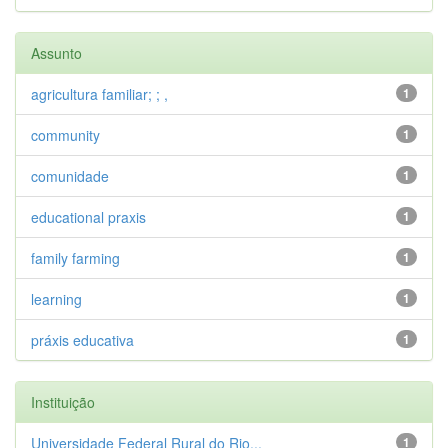
Assunto
agricultura familiar; ; ,
1
community
1
comunidade
1
educational praxis
1
family farming
1
learning
1
práxis educativa
1
Instituição
Universidade Federal Rural do Rio...
1