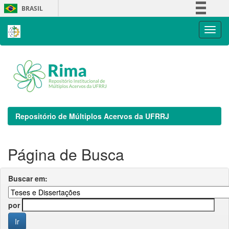
Skip
BRASIL
navigation
Simplifique!
Comunica BR
Participe
Acesso à informação
Legislação
Canais
Repositório de Múltiplos Acervos da UFRRJ
Página de Busca
Buscar em:
por