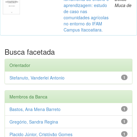
aprendizagem: estudo
Muca de
de caso nas
comunidades agrícolas
no entorno do IFAM
Campus Itacoatiara.
Busca facetada
Orientador
Stefanuto, Vanderlei Antonio
1
Membros da Banca
Bastos, Ana Mena Barreto
1
Gregório, Sandra Regina
1
Placido Júnior, Cristóvão Gomes
1