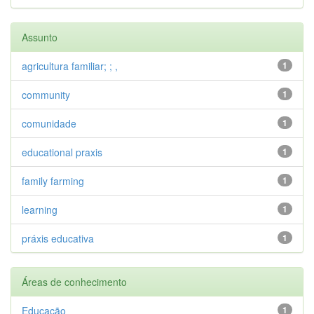
Assunto
agricultura familiar; ; ,
1
community
1
comunidade
1
educational praxis
1
family farming
1
learning
1
práxis educativa
1
Áreas de conhecimento
Educação
1