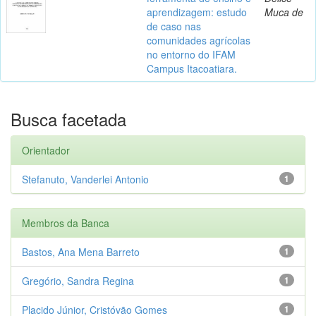
aprendizagem: estudo
Muca de
de caso nas
comunidades agrícolas
no entorno do IFAM
Campus Itacoatiara.
Busca facetada
Orientador
Stefanuto, Vanderlei Antonio
1
Membros da Banca
Bastos, Ana Mena Barreto
1
Gregório, Sandra Regina
1
Placido Júnior, Cristóvão Gomes
1