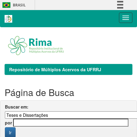
Skip
BRASIL
navigation
Simplifique!
Comunica BR
Participe
Acesso à informação
Legislação
Canais
Repositório de Múltiplos Acervos da UFRRJ
Página de Busca
Buscar em:
por