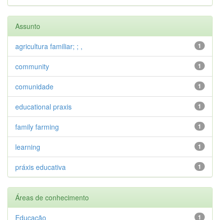
Assunto
agricultura familiar; ; ,
1
community
1
comunidade
1
educational praxis
1
family farming
1
learning
1
práxis educativa
1
Áreas de conhecimento
Educação
1