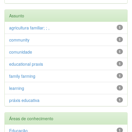
Assunto
agricultura familiar; ; ,
1
community
1
comunidade
1
educational praxis
1
family farming
1
learning
1
práxis educativa
1
Áreas de conhecimento
Educação
1