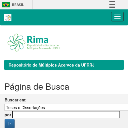
Skip
BRASIL
navigation
Simplifique!
Comunica BR
Participe
Acesso à informação
Legislação
Canais
Repositório de Múltiplos Acervos da UFRRJ
Página de Busca
Buscar em:
por