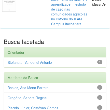
aprendizagem: estudo
Muca de
de caso nas
comunidades agrícolas
no entorno do IFAM
Campus Itacoatiara.
Busca facetada
Orientador
Stefanuto, Vanderlei Antonio
1
Membros da Banca
Bastos, Ana Mena Barreto
1
Gregório, Sandra Regina
1
Placido Júnior, Cristóvão Gomes
1