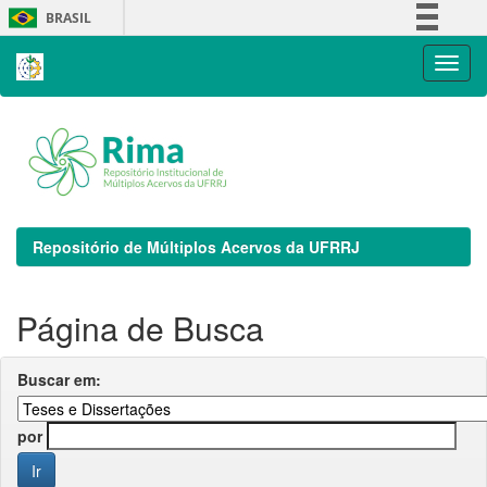
Skip
BRASIL
navigation
Simplifique!
Comunica BR
Participe
Acesso à informação
Legislação
Canais
Repositório de Múltiplos Acervos da UFRRJ
Página de Busca
Buscar em:
por