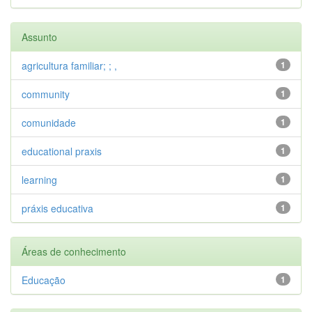
Assunto
agricultura familiar; ; ,
1
community
1
comunidade
1
educational praxis
1
learning
1
práxis educativa
1
Áreas de conhecimento
Educação
1