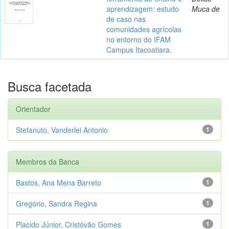
aprendizagem: estudo
Muca de
de caso nas
comunidades agrícolas
no entorno do IFAM
Campus Itacoatiara.
Busca facetada
Orientador
Stefanuto, Vanderlei Antonio
1
Membros da Banca
Bastos, Ana Mena Barreto
1
Gregório, Sandra Regina
1
Placido Júnior, Cristóvão Gomes
1