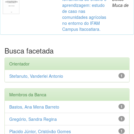
aprendizagem: estudo
Muca de
de caso nas
comunidades agrícolas
no entorno do IFAM
Campus Itacoatiara.
Busca facetada
Orientador
Stefanuto, Vanderlei Antonio
1
Membros da Banca
Bastos, Ana Mena Barreto
1
Gregório, Sandra Regina
1
Placido Júnior, Cristóvão Gomes
1