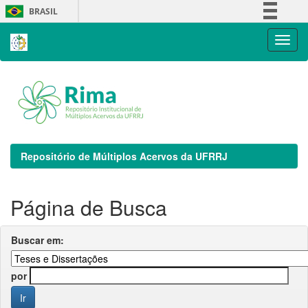
Skip
BRASIL
navigation
Simplifique!
Comunica BR
Participe
Acesso à informação
Legislação
Canais
Repositório de Múltiplos Acervos da UFRRJ
Página de Busca
Buscar em:
por