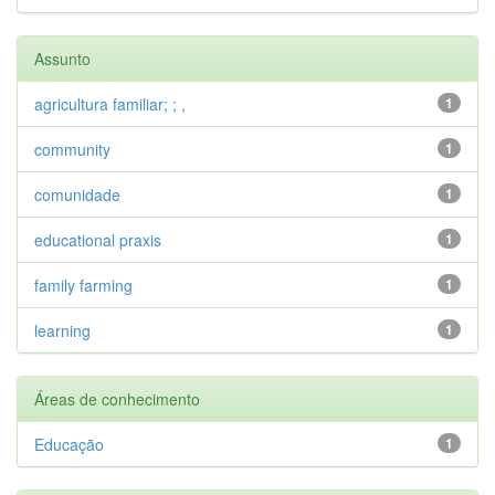
Assunto
agricultura familiar; ; ,
1
community
1
comunidade
1
educational praxis
1
family farming
1
learning
1
Áreas de conhecimento
Educação
1