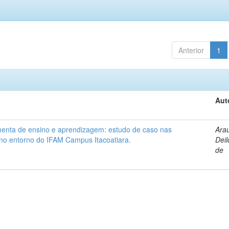
Anterior
1
Aut
enta de ensino e aprendizagem: estudo de caso nas
Araú
no entorno do IFAM Campus Itacoatiara.
Dei
de