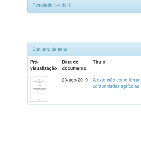
Resultado 1-1 de 1.
Conjunto de itens:
Pré-
Data do
Título
visualização
documento
23-ago-2019
A extensão como ferram
comunidades agrícolas 