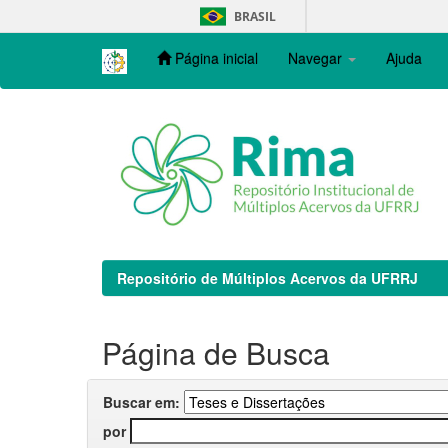
Skip
BRASIL
navigation
Página inicial
Navegar
Ajuda
Repositório de Múltiplos Acervos da UFRRJ
Página de Busca
Buscar em:
por