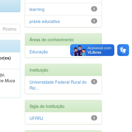
learning
1
práxis educativa
1
Póximo
Áreas de conhecimento
Educação
1
or(es)
Instituição
jo,
lce Muca
Universidade Federal Rural do
1
Rio...
Sigla da Instituição
UFRRJ
1