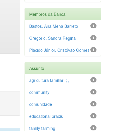
Membros da Banca
Bastos, Ana Mena Barreto
1
Gregório, Sandra Regina
1
Placido Júnior, Cristóvão Gomes
1
Assunto
agricultura familiar; ; ,
1
community
1
comunidade
1
educational praxis
1
family farming
1