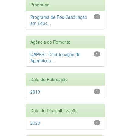
Programa
Programa de Pós-Graduação
1
em Educ...
Agência de Fomento
CAPES - Coordenação de
1
Aperfeiçoa...
Data de Publicação
2019
1
Data de Disponibilização
2023
1