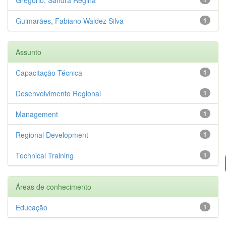
Guimarães, Fabiano Waldez Silva
1
Assunto
Capacitação Técnica
1
Desenvolvimento Regional
1
Management
1
Regional Development
1
Technical Training
1
Áreas de conhecimento
Educação
1