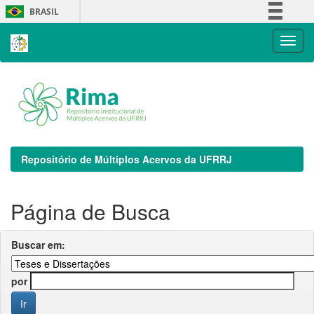
Skip
BRASIL
navigation
Simplifique!
Comunica BR
Participe
Acesso à informação
Legislação
Canais
Repositório de Múltiplos Acervos da UFRRJ
Página de Busca
Buscar em:
por