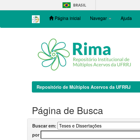
Skip
BRASIL
navigation
Página inicial
Navegar
Ajuda
Repositório de Múltiplos Acervos da UFRRJ
Página de Busca
Buscar em:
por