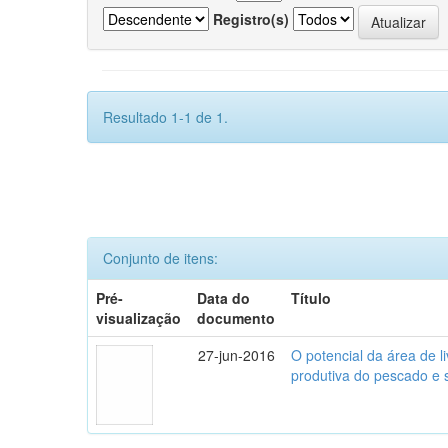
Registro(s)
Resultado 1-1 de 1.
Conjunto de itens:
Pré-
Data do
Título
visualização
documento
27-jun-2016
O potencial da área de 
produtiva do pescado e 