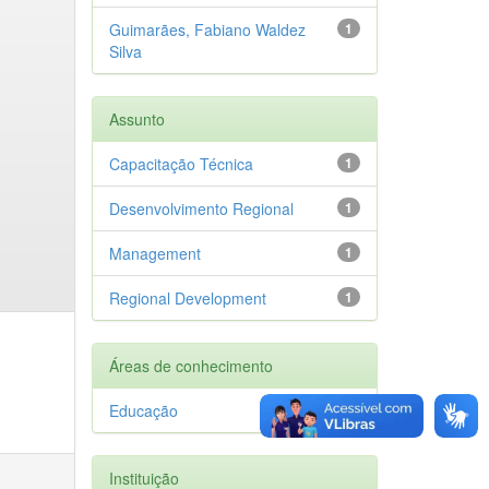
Guimarães, Fabiano Waldez
1
Silva
Assunto
Capacitação Técnica
1
Desenvolvimento Regional
1
Management
1
Regional Development
1
Áreas de conhecimento
Educação
1
Instituição