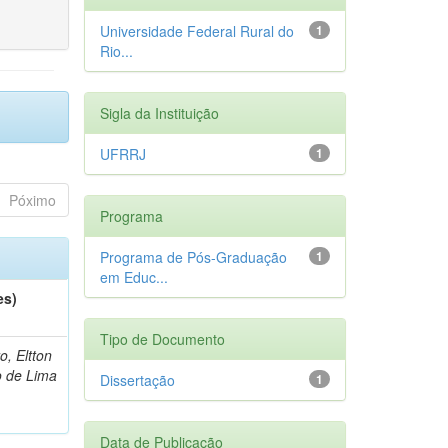
Universidade Federal Rural do
1
Rio...
Sigla da Instituição
UFRRJ
1
Póximo
Programa
Programa de Pós-Graduação
1
em Educ...
es)
Tipo de Documento
o, Eltton
o de Lima
Dissertação
1
Data de Publicação