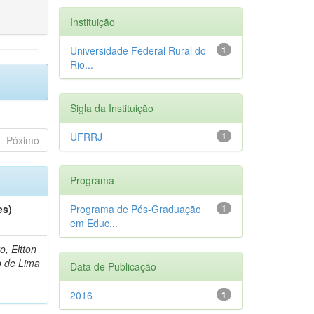
Instituição
Universidade Federal Rural do
1
Rio...
Sigla da Instituição
UFRRJ
1
Póximo
Programa
es)
Programa de Pós-Graduação
1
em Educ...
o, Eltton
o de Lima
Data de Publicação
2016
1