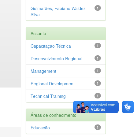
Guimarães, Fabiano Waldez
1
Silva
Assunto
Capacitação Técnica
1
Desenvolvimento Regional
1
Management
1
Regional Development
1
Technical Training
1
Áreas de conhecimento
Educação
1