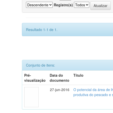
Registro(s)
Resultado 1-1 de 1.
Conjunto de itens:
Pré-
Data do
Título
visualização
documento
27-jun-2016
O potencial da área de 
produtiva do pescado e 