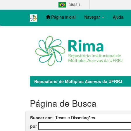
Skip
BRASIL
navigation
Página inicial
Navegar
Ajuda
Repositório de Múltiplos Acervos da UFRRJ
Página de Busca
Buscar em:
por