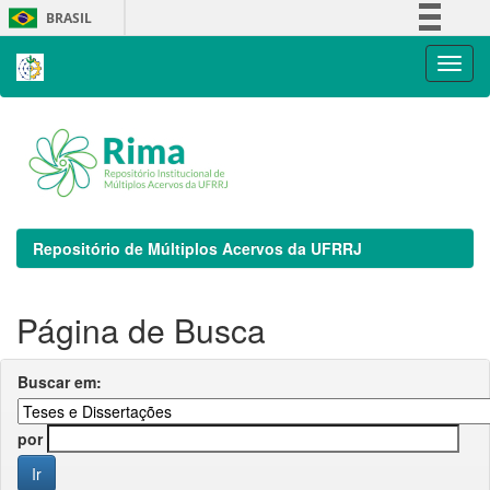
Skip
BRASIL
navigation
Simplifique!
Comunica BR
Participe
Acesso à informação
Legislação
Canais
Repositório de Múltiplos Acervos da UFRRJ
Página de Busca
Buscar em:
por