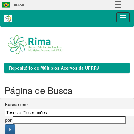
Skip
BRASIL
navigation
Simplifique!
Comunica BR
Participe
Acesso à informação
Legislação
Canais
Repositório de Múltiplos Acervos da UFRRJ
Página de Busca
Buscar em:
por