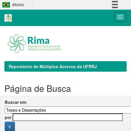
Skip
BRASIL
navigation
Simplifique!
Comunica BR
Participe
Acesso à informação
Legislação
Canais
Repositório de Múltiplos Acervos da UFRRJ
Página de Busca
Buscar em:
por