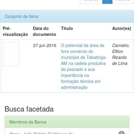
Conjunto de itens:
Pré-
Data do
Título
Autor(es)
visualização
documento
27-jun-2016
O potencial da área de
Carneiro,
livre comércio do
Eltton
município de Tabatinga-
Ricardo
AM na cadeia produtiva
de Lima
do pescado e sua
importância na
formação técnica em
administração
Busca facetada
Membros da Banca
Abreu, João Batista Rodrigues de
1