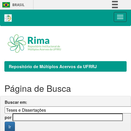
Skip
BRASIL
navigation
Simplifique!
Comunica BR
Participe
Acesso à informação
Legislação
Canais
Repositório de Múltiplos Acervos da UFRRJ
Página de Busca
Buscar em:
por