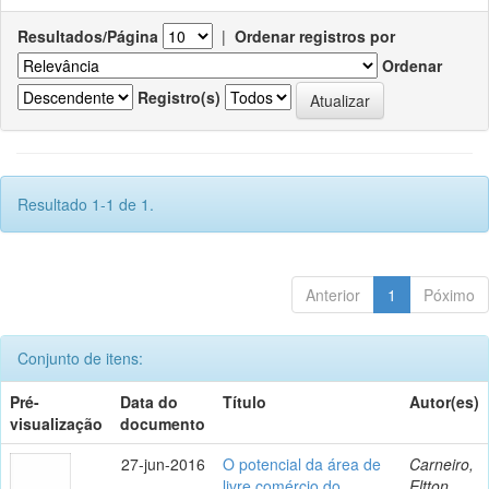
Resultados/Página
|
Ordenar registros por
Ordenar
Registro(s)
Resultado 1-1 de 1.
Anterior
1
Póximo
Conjunto de itens:
Pré-
Data do
Título
Autor(es)
visualização
documento
27-jun-2016
O potencial da área de
Carneiro,
livre comércio do
Eltton