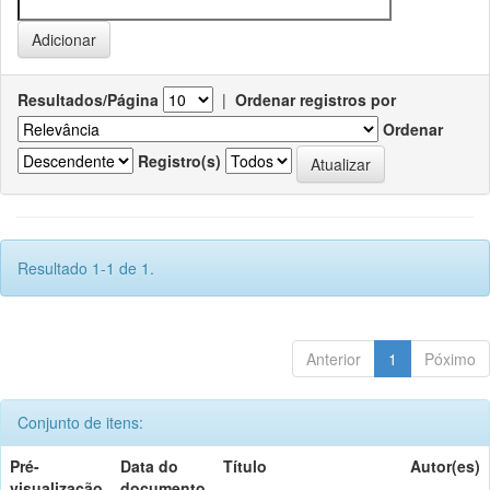
Resultados/Página
|
Ordenar registros por
Ordenar
Registro(s)
Resultado 1-1 de 1.
Anterior
1
Póximo
Conjunto de itens:
Pré-
Data do
Título
Autor(es)
visualização
documento