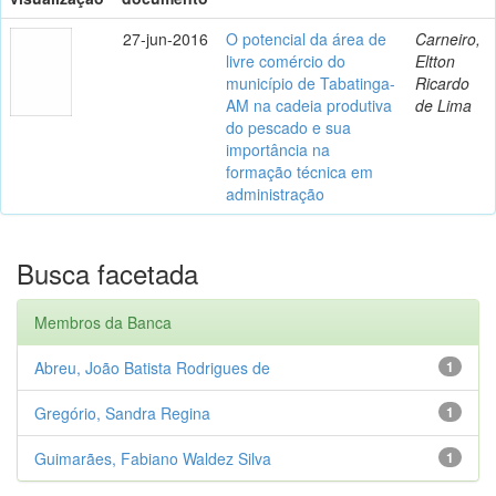
27-jun-2016
O potencial da área de
Carneiro,
livre comércio do
Eltton
município de Tabatinga-
Ricardo
AM na cadeia produtiva
de Lima
do pescado e sua
importância na
formação técnica em
administração
Busca facetada
Membros da Banca
Abreu, João Batista Rodrigues de
1
Gregório, Sandra Regina
1
Guimarães, Fabiano Waldez Silva
1