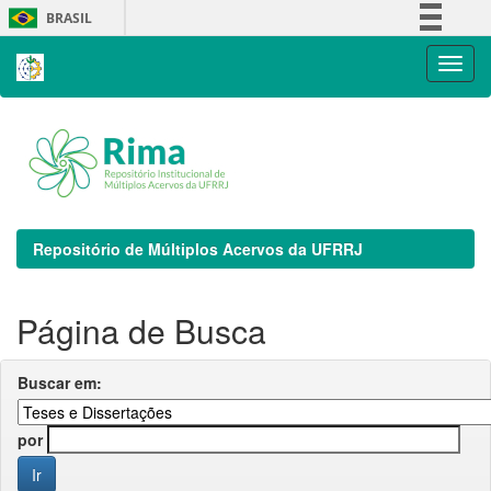
Skip
BRASIL
navigation
Simplifique!
Comunica BR
Participe
Acesso à informação
Legislação
Canais
Repositório de Múltiplos Acervos da UFRRJ
Página de Busca
Buscar em:
por