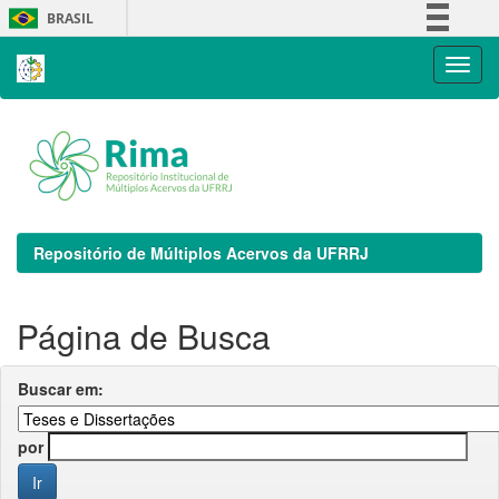
Skip
BRASIL
navigation
Simplifique!
Comunica BR
Participe
Acesso à informação
Legislação
Canais
Repositório de Múltiplos Acervos da UFRRJ
Página de Busca
Buscar em:
por