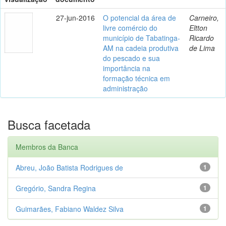
27-jun-2016
O potencial da área de
Carneiro,
livre comércio do
Eltton
município de Tabatinga-
Ricardo
AM na cadeia produtiva
de Lima
do pescado e sua
importância na
formação técnica em
administração
Busca facetada
Membros da Banca
Abreu, João Batista Rodrigues de
1
Gregório, Sandra Regina
1
Guimarães, Fabiano Waldez Silva
1