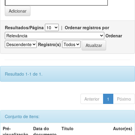
Resultados/Página
|
Ordenar registros por
Ordenar
Registro(s)
Resultado 1-1 de 1.
Anterior
1
Póximo
Conjunto de itens:
Pré-
Data do
Título
Autor(es)
visualização
documento