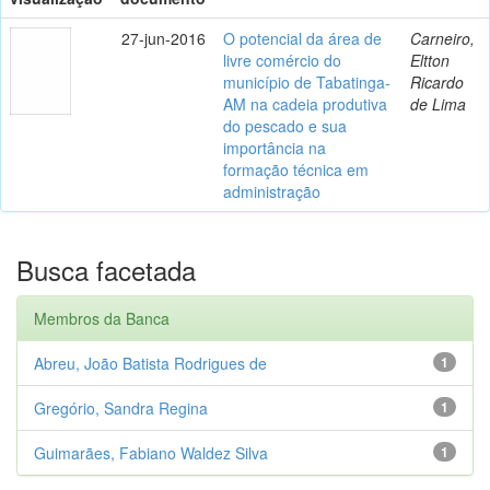
27-jun-2016
O potencial da área de
Carneiro,
livre comércio do
Eltton
município de Tabatinga-
Ricardo
AM na cadeia produtiva
de Lima
do pescado e sua
importância na
formação técnica em
administração
Busca facetada
Membros da Banca
Abreu, João Batista Rodrigues de
1
Gregório, Sandra Regina
1
Guimarães, Fabiano Waldez Silva
1