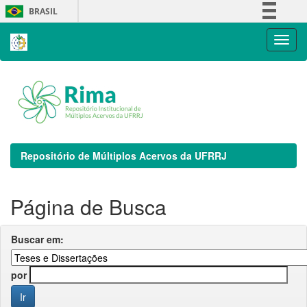
Skip
BRASIL
navigation
Simplifique!
Comunica BR
Participe
Acesso à informação
Legislação
Canais
Repositório de Múltiplos Acervos da UFRRJ
Página de Busca
Buscar em:
por