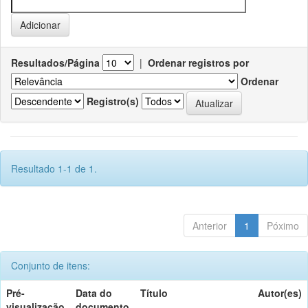
Resultados/Página
|
Ordenar registros por
Ordenar
Registro(s)
Resultado 1-1 de 1.
Anterior
1
Póximo
Conjunto de itens:
Pré-
Data do
Título
Autor(es)
visualização
documento