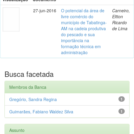
27-jun-2016
O potencial da área de
Carneiro,
livre comércio do
Eltton
município de Tabatinga-
Ricardo
AM na cadeia produtiva
de Lima
do pescado e sua
importância na
formação técnica em
administração
Busca facetada
Membros da Banca
Gregório, Sandra Regina
1
Guimarães, Fabiano Waldez Silva
1
Assunto