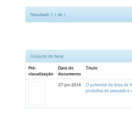
Resultado 1-1 de 1.
Conjunto de itens:
Pré-
Data do
Título
visualização
documento
27-jun-2016
O potencial da área de 
produtiva do pescado e 