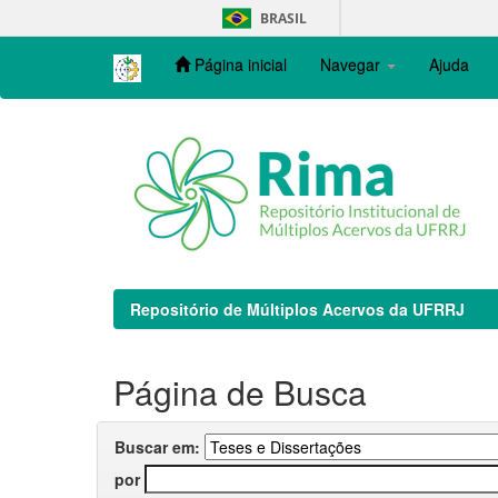
Skip
BRASIL
navigation
Página inicial
Navegar
Ajuda
Repositório de Múltiplos Acervos da UFRRJ
Página de Busca
Buscar em:
por