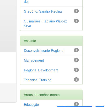
de
Gregório, Sandra Regina
1
Guimarães, Fabiano Waldez
1
Silva
Assunto
Desenvolvimento Regional
1
Management
1
Regional Development
1
Technical Training
1
Áreas de conhecimento
Educação
1