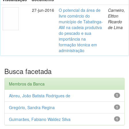
27-jun-2016
O potencial da área de
Carneiro,
livre comércio do
Eltton
município de Tabatinga-
Ricardo
AM na cadeia produtiva
de Lima
do pescado e sua
importância na
formação técnica em
administração
Busca facetada
Membros da Banca
Abreu, João Batista Rodrigues de
1
Gregório, Sandra Regina
1
Guimarães, Fabiano Waldez Silva
1