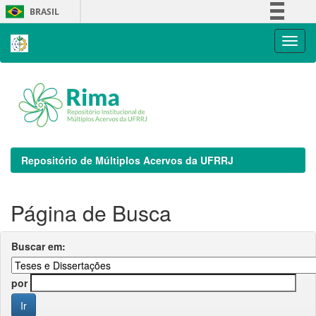
Skip
BRASIL
navigation
Simplifique!
Comunica BR
Participe
Acesso à informação
Legislação
Canais
Repositório de Múltiplos Acervos da UFRRJ
Página de Busca
Buscar em:
por