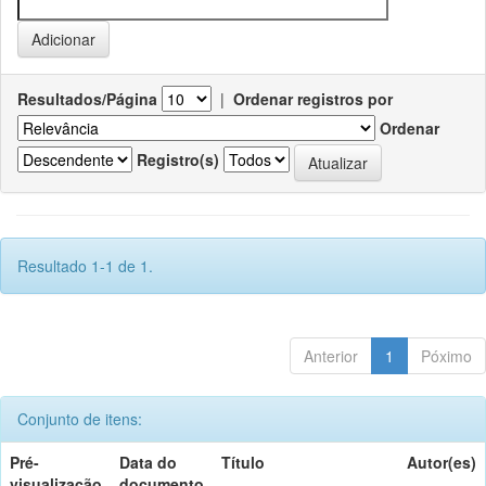
Resultados/Página
|
Ordenar registros por
Ordenar
Registro(s)
Resultado 1-1 de 1.
Anterior
1
Póximo
Conjunto de itens:
Pré-
Data do
Título
Autor(es)
visualização
documento