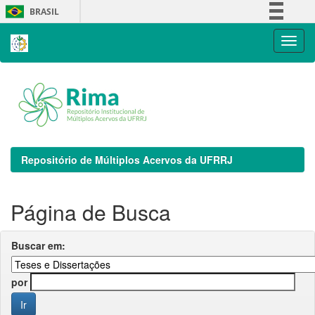
Skip
BRASIL
navigation
Simplifique!
Comunica BR
Participe
Acesso à informação
Legislação
Canais
Repositório de Múltiplos Acervos da UFRRJ
Página de Busca
Buscar em:
por