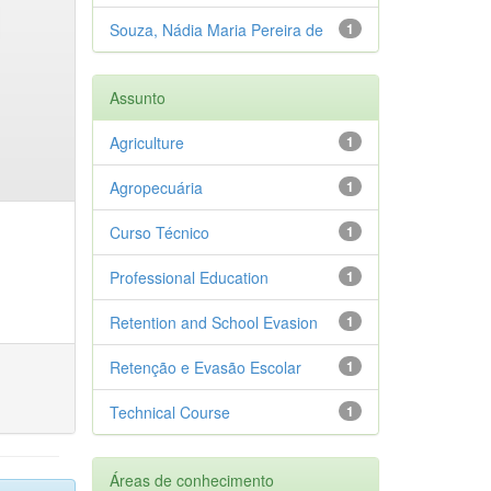
Souza, Nádia Maria Pereira de
1
Assunto
Agriculture
1
Agropecuária
1
Curso Técnico
1
Professional Education
1
Retention and School Evasion
1
Retenção e Evasão Escolar
1
Technical Course
1
Áreas de conhecimento