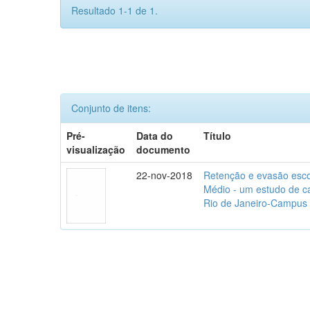
Resultado 1-1 de 1.
Conjunto de itens:
Pré-
Data do
Título
visualização
documento
22-nov-2018
Retenção e evasão esco
Médio - um estudo de ca
Rio de Janeiro-Campus 