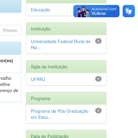
Educação
1
Instituição
Póximo
Universidade Federal Rural do
1
Rio...
tor(es)
Sigla da Instituição
valho,
UFRRJ
1
efina
urenço de
Programa
Programa de Pós-Graduação
1
em Educ...
Data de Publicação