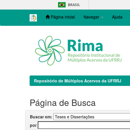
Skip
BRASIL
navigation
Página inicial
Navegar
Ajuda
Repositório de Múltiplos Acervos da UFRRJ
Página de Busca
Buscar em:
por