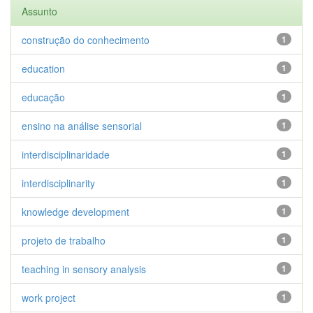
Assunto
construção do conhecimento
1
education
1
educação
1
ensino na análise sensorial
1
interdisciplinaridade
1
interdisciplinarity
1
knowledge development
1
projeto de trabalho
1
teaching in sensory analysis
1
work project
1