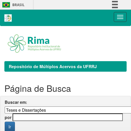
Skip
BRASIL
navigation
Simplifique!
Comunica BR
Participe
Acesso à informação
Legislação
Canais
Repositório de Múltiplos Acervos da UFRRJ
Página de Busca
Buscar em:
por