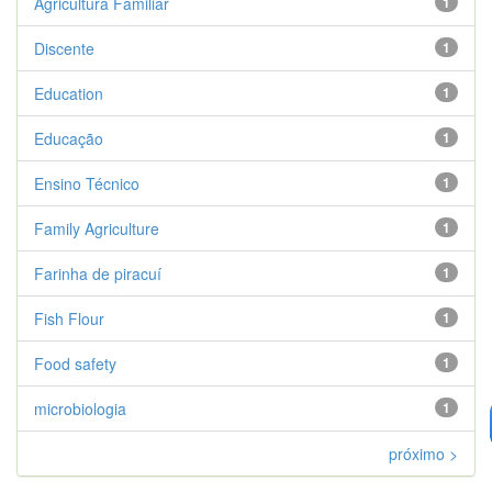
Agricultura Familiar
1
Discente
1
Education
1
Educação
1
Ensino Técnico
1
Family Agriculture
1
Farinha de piracuí
1
Fish Flour
1
Food safety
1
microbiologia
1
próximo >