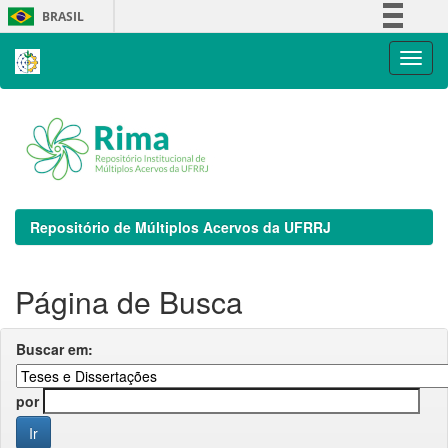
Skip
BRASIL
navigation
Simplifique!
Comunica BR
Participe
Acesso à informação
Legislação
Canais
Repositório de Múltiplos Acervos da UFRRJ
Página de Busca
Buscar em:
por