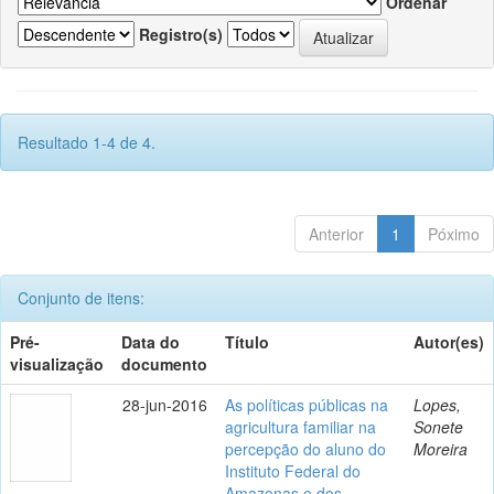
Ordenar
Registro(s)
Resultado 1-4 de 4.
Anterior
1
Póximo
Conjunto de itens:
Pré-
Data do
Título
Autor(es)
visualização
documento
28-jun-2016
As políticas públicas na
Lopes,
agricultura familiar na
Sonete
percepção do aluno do
Moreira
Instituto Federal do
Amazonas e dos