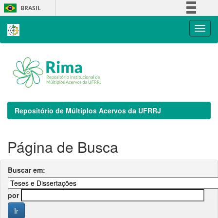
Skip
BRASIL
navigation
Simplifique!
Comunica BR
Participe
Acesso à informação
Legislação
Canais
Repositório de Múltiplos Acervos da UFRRJ
Página de Busca
Buscar em:
por