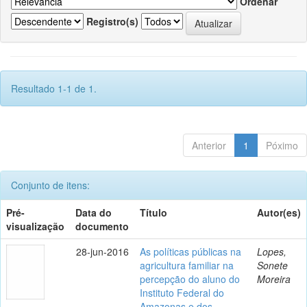
Ordenar
Registro(s)
Resultado 1-1 de 1.
Anterior
1
Póximo
Conjunto de itens:
Pré-
Data do
Título
Autor(es)
visualização
documento
28-jun-2016
As políticas públicas na
Lopes,
agricultura familiar na
Sonete
percepção do aluno do
Moreira
Instituto Federal do
Amazonas e dos