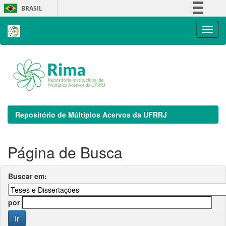
Skip
BRASIL
navigation
Simplifique!
Comunica BR
Participe
Acesso à informação
Legislação
Canais
Repositório de Múltiplos Acervos da UFRRJ
Página de Busca
Buscar em:
por