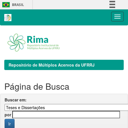
Skip
BRASIL
navigation
Simplifique!
Comunica BR
Participe
Acesso à informação
Legislação
Canais
Repositório de Múltiplos Acervos da UFRRJ
Página de Busca
Buscar em:
por