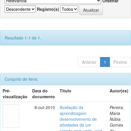
Ordenar
Registro(s)
Resultado 1-1 de 1.
Anterior
1
Póximo
Conjunto de itens:
Pré-
Data do
Título
Autor(es)
visualização
documento
8-out-2010
Avaliação da
Pereira,
aprendizagem:
Maria
desenvolvimento de
Núbia
atividades de um
Gomes
projeto com umbu-cajá
de