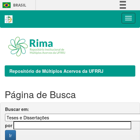
Skip
BRASIL
navigation
Simplifique!
Comunica BR
Participe
Acesso à informação
Legislação
Canais
Repositório de Múltiplos Acervos da UFRRJ
Página de Busca
Buscar em:
por