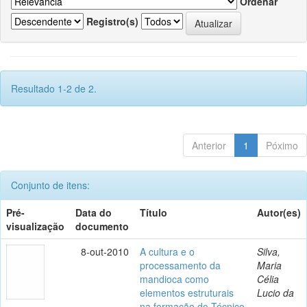
Ordenar
Registro(s)
Resultado 1-2 de 2.
Anterior
1
Póximo
Conjunto de itens:
Pré-
Data do
Título
Autor(es)
visualização
documento
8-out-2010
A cultura e o
Silva,
processamento da
Maria
mandioca como
Célia
elementos estruturais
Lucio da
na formação do Técnico