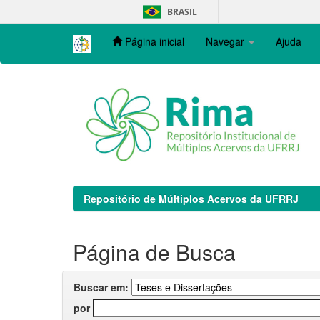
Skip
BRASIL
navigation
Página inicial
Navegar
Ajuda
Repositório de Múltiplos Acervos da UFRRJ
Página de Busca
Buscar em:
por