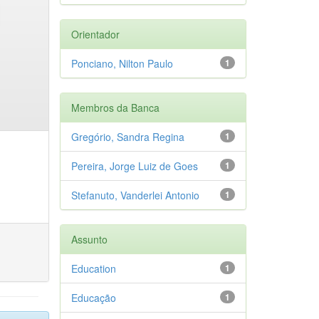
Orientador
Ponciano, Nilton Paulo
1
Membros da Banca
Gregório, Sandra Regina
1
Pereira, Jorge Luiz de Goes
1
Stefanuto, Vanderlei Antonio
1
Assunto
Education
1
Educação
1