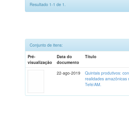
Resultado 1-1 de 1.
Conjunto de itens:
Pré-
Data do
Título
visualização
documento
22-ago-2019
Quintais produtivos: co
realidades amazônicas 
Tefé/AM.