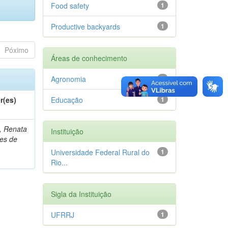
Food safety
1
Productive backyards
1
Póximo
Áreas de conhecimento
Agronomia
1
r(es)
Educação
1
, Renata
Instituição
es de
Universidade Federal Rural do
1
Rio...
Sigla da Instituição
UFRRJ
1