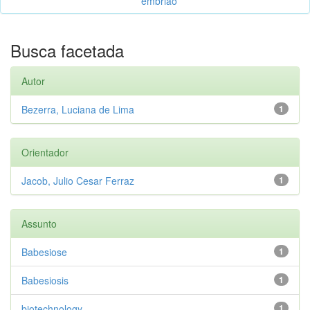
embrião
Busca facetada
Autor
Bezerra, Luciana de Lima
1
Orientador
Jacob, Julio Cesar Ferraz
1
Assunto
Babesiose
1
Babesiosis
1
biotechnology
1