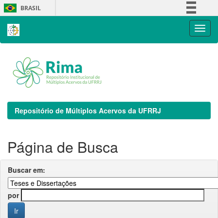
Skip
BRASIL
navigation
Simplifique!
Comunica BR
Participe
Acesso à informação
Legislação
Canais
Repositório de Múltiplos Acervos da UFRRJ
Página de Busca
Buscar em:
por