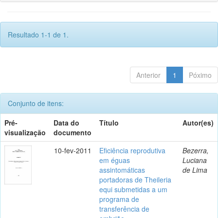
Resultado 1-1 de 1.
Anterior
1
Póximo
Conjunto de itens:
Pré-
Data do
Título
Autor(es)
visualização
documento
10-fev-2011
Eficiência reprodutiva
Bezerra,
em éguas
Luciana
assintomáticas
de Lima
portadoras de Theileria
equi submetidas a um
programa de
transferência de