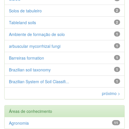
Solos de tabuleiro
2
Tableland soils
2
Ambiente de formação de solo
1
arbuscular mycorrhizal fungi
1
Barreiras formation
1
Brazilian soil taxonomy
1
Brazilian System of Soil Classifi...
1
próximo >
Áreas de conhecimento
Agronomia
11