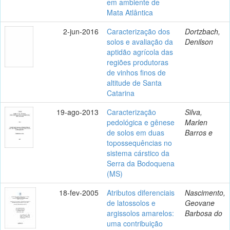
em ambiente de
Mata Atlântica
2-jun-2016
Caracterização dos
Dortzbach,
solos e avaliação da
Denilson
aptidão agrícola das
regiões produtoras
de vinhos finos de
altitude de Santa
Catarina
19-ago-2013
Caracterização
Silva,
pedológica e gênese
Marlen
de solos em duas
Barros e
topossequências no
sistema cárstico da
Serra da Bodoquena
(MS)
18-fev-2005
Atributos diferenciais
Nascimento,
de latossolos e
Geovane
argissolos amarelos:
Barbosa do
uma contribuição