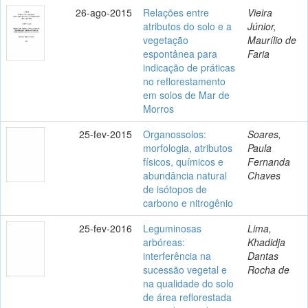
26-ago-2015
Relações entre
Vieira
atributos do solo e a
Júnior,
vegetação
Maurílio de
espontânea para
Faria
indicação de práticas
no reflorestamento
em solos de Mar de
Morros
25-fev-2015
Organossolos:
Soares,
morfologia, atributos
Paula
físicos, químicos e
Fernanda
abundância natural
Chaves
de isótopos de
carbono e nitrogênio
25-fev-2016
Leguminosas
Lima,
arbóreas:
Khadidja
interferência na
Dantas
sucessão vegetal e
Rocha de
na qualidade do solo
de área reflorestada