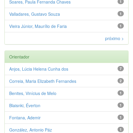
Soares, Paula Fernanda Chaves
1
Valladares, Gustavo Souza
1
Vieira Júnior, Maurílio de Faria
1
próximo >
Orientador
Anjos, Lúcia Helena Cunha dos
7
Correia, Maria Elizabeth Fernandes
2
Benites, Vinícius de Melo
1
Blaisnki, Éverton
1
Fontana, Ademir
1
González, Antonio Páz
1