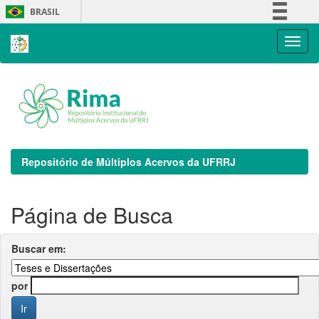
Skip
BRASIL
navigation
Simplifique!
Comunica BR
Participe
Acesso à informação
Legislação
Canais
Repositório de Múltiplos Acervos da UFRRJ
Página de Busca
Buscar em:
por