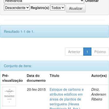
Ordenar
Registro(s)
Resultado 1-1 de 1.
Anterior
1
Póximo
Conjunto de itens:
Pré-
Data do
Título
Autor(es)
visualização
documento
20-fev-2015
Estoque de carbono e
Diniz,
atributos edáficos em
Anderson
áreas de plantios de
Ribeiro
seringueira (Hevea
Brasiliensis M. Arg.),