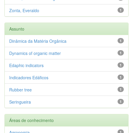
Zonta, Everaldo
1
Assunto
Dinâmica da Matéria Orgânica
1
Dynamics of organic matter
1
Edaphic indicators
1
Indicadores Edáficos
1
Rubber tree
1
Seringueira
1
Áreas de conhecimento
Agronomia
1