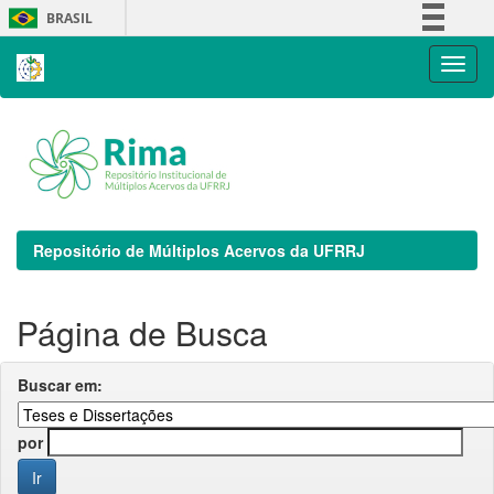
Skip
BRASIL
navigation
Simplifique!
Comunica BR
Participe
Acesso à informação
Legislação
Canais
Repositório de Múltiplos Acervos da UFRRJ
Página de Busca
Buscar em:
por